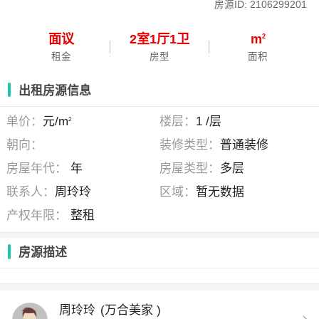
房源ID: 2106299201
面议
2
室
1
厅
1
卫
m
2
租金
房型
面积
出租房源信息
单价：
元/m
楼层：
1 /层
2
朝向：
装修类型：
普通装修
房屋年代：
年
房屋类型：
多层
联系人：
周玲玲
区域：
暂无数据
产权年限：
整租
房源描述
周玲玲
(万合美家 )