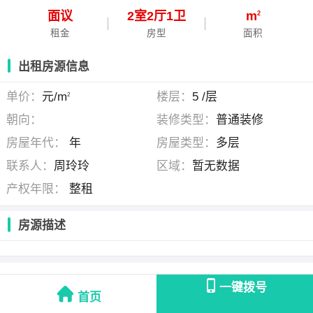
面议
2
室
2
厅
1
卫
m
2
租金
房型
面积
出租房源信息
单价：
元/m
楼层：
5 /层
2
朝向：
装修类型：
普通装修
房屋年代：
年
房屋类型：
多层
联系人：
周玲玲
区域：
暂无数据
产权年限：
整租
房源描述
周玲玲
(万合美家 )
一键拨号
首页
联系时请说明是在
泗县房产网
看到的！